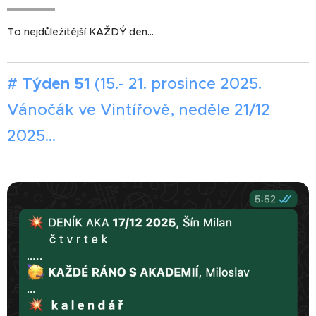
To nejdůležitější KAŽDÝ den...
#
Týden 51
(15.- 21. prosince 2025.
Vánočák ve Vintířově, neděle 21/12
2025...